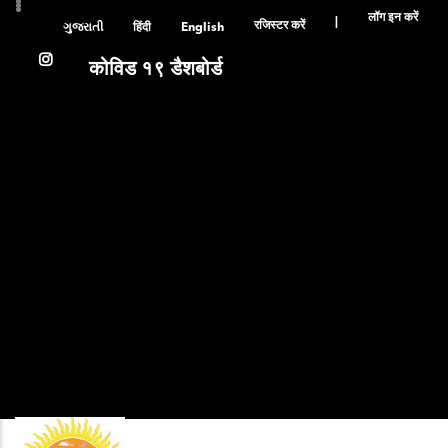
User
Skip
लॉग इन करें
|
रजिस्टर करें
account
ગુજરાતી
हिंदी
English
to
menu
main
कोविड १९ डैशबोर्ड
content